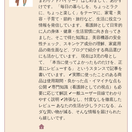
まわりアドバイザー） はじめまして、あかす
けです。 「毎日の暮らしを、ちょっとラク
に、ちょっと楽しく」をテーマに、家電・美
容・子育て・節約・旅行など、生活に役立つ
情報を発信しています。 看護師として日常的
に人の身体・健康・生活習慣に向き合ってき
ました。そこで得た知識は、美容機器の安全
性チェック、スキンケア成分の理解、家庭用
品の衛生面など、ブログで紹介する商品選び
にも活かしています。 現在は3児の母とし
て、 「本当に使ってよかったものだけを、正
直にレビューする」 というスタンスで記事を
書いています。 ✔実際に使ったことのある商
品は使用期間・良かった点・イマイチな点も
公開 ✔専門知識（看護師としての視点）も必
要に応じて解説 ✔一般ユーザー目線でわかり
やすく説明 ✔誇張なし、忖度なしを徹底した
レビュー あなたの生活が少しラクになる、ム
ダな買い物が減る、そんな情報を届けられた
ら嬉しいです。