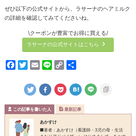
ぜひ以下の公式サイトから、ラサーナのヘアミルク
の詳細を確認してみてくださいね。
\クーポンが豊富でお得に買える/
ラサーナの公式サイトはこちら
F
T
E
Li
C
共
a
w
m
n
o
有
c
itt
ai
e
p
e
er
l
y
b
Li
この記事を書いた人
最新記事
o
n
o
k
あかすけ
k
■著者：あかすけ（看護師・3児の母・生活