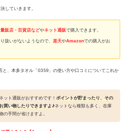
解決していきます。
・量販店・百貨店など
や
ネット通販
で購入できます。
取り扱いがないようなので、
楽天
や
Amazon
での購入がお
店と、本多タオル「0359」の使い方や口コミについてこれか
ネット通販がおすすめです！
ポイントが貯まったり、その
お買い物したりできますよ♪
ネットなら種類も多く、在庫
物の手間が省けますよ。