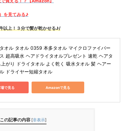
上で買える！？【Amazon】
）を見てみる♪
万件以上！３分で髪が乾かせる♪/
オル タオル 0359 本多タオル マイクロファイバー 
ス 超高吸水 ヘアドライタオルプレゼント 速乾 ヘアタ
呂上がり ドライタオル よく乾く 吸水タオル 髪 ヘアー
ル ドライヤー短縮タオル
市場で見る
Amazonで見る
この記事の内容
[
非表示
]