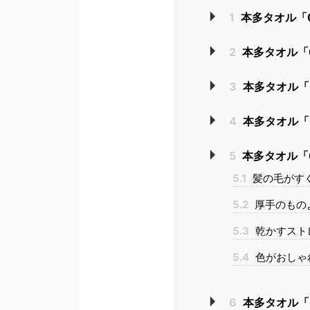
1
本多タオル「
2
本多タオル「
3
本多タオル「
4
本多タオル「
5
本多タオル「
5.1
髪の毛がす
5.2
厚手のもの
5.3
乾かすスト
5.4
色がおしゃ
6
本多タオル「