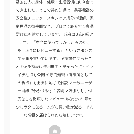
常的に人の身体・健康・生活習慣に向き合っ
てきました。そこで得た知識は、美容機器の
安全性チェック、スキンケア成分の理解、家
庭用品の衛生面など、ブログで紹介する商品
選びにも活かしています。 現在は3児の母と
して、 「本当に使ってよかったものだけ
を、正直にレビューする」 というスタンス
で記事を書いています。 ✔実際に使ったこ
とのある商品は使用期間・良かった点・イマ
イチな点も公開 ✔専門知識（看護師として
の視点）も必要に応じて解説 ✔一般ユーザ
ー目線でわかりやすく説明 ✔誇張なし、忖
度なしを徹底したレビュー あなたの生活が
少しラクになる、ムダな買い物が減る、そん
な情報を届けられたら嬉しいです。