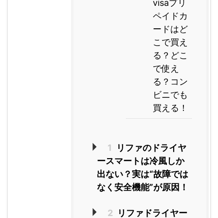
visaプリ
ペイドカ
ードはど
こで買え
る？どこ
で使え
る？コン
ビニでも
買える！
1
リファのドライヤ
ースマートは冷風しか
出ない？実は“故障では
なく安全機能”が原因！
2
リファドライヤー