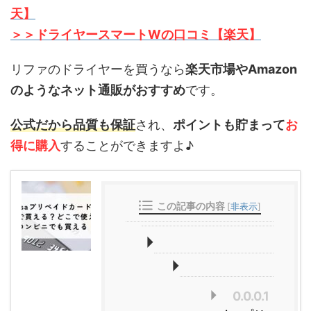
天】
＞＞ドライヤースマートWの口コミ【楽天】
リファのドライヤーを買うなら
楽天市場やAmazon
のようなネット通販がおすすめ
です。
公式だから品質も保証
され、
ポイントも貯まって
お
得に購入
することができますよ♪
この記事の内容
[
非表示
]
0.0.0.1