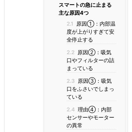
スマートの急に止まる
主な原因4つ
2.1
原因①：内部温
度が上がりすぎて安
全停止する
2.2
原因②：吸気
口やフィルターの詰
まっている
2.3
原因③：吸気
口をふさいでしまっ
ている
2.4
理由④：内部
センサーやモーター
の異常