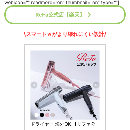
webicon="" readmore="on" thumbnail="on" type=""]
ReFa公式店【楽天】
\スマートｗがより壊れにくい設計/
ドライヤー 海外OK 【リファ公