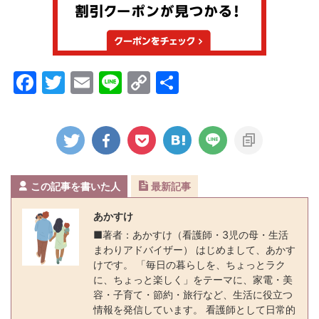
F
T
E
Li
C
共
a
w
m
n
o
有
c
itt
ai
e
p
e
er
l
y
b
Li
この記事を書いた人
最新記事
o
n
o
k
あかすけ
k
■著者：あかすけ（看護師・3児の母・生活
まわりアドバイザー） はじめまして、あかす
けです。 「毎日の暮らしを、ちょっとラク
に、ちょっと楽しく」をテーマに、家電・美
容・子育て・節約・旅行など、生活に役立つ
情報を発信しています。 看護師として日常的