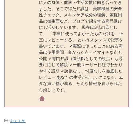
に人の身体・健康・生活習慣に向き合ってき
ました。そこで得た知識は、美容機器の安全
性チェック、スキンケア成分の理解、家庭用
品の衛生面など、ブログで紹介する商品選び
にも活かしています。 現在は3児の母とし
て、 「本当に使ってよかったものだけを、正
直にレビューする」 というスタンスで記事を
書いています。 ✔実際に使ったことのある商
品は使用期間・良かった点・イマイチな点も
公開 ✔専門知識（看護師としての視点）も必
要に応じて解説 ✔一般ユーザー目線でわかり
やすく説明 ✔誇張なし、忖度なしを徹底した
レビュー あなたの生活が少しラクになる、ム
ダな買い物が減る、そんな情報を届けられた
ら嬉しいです。
-
おすすめ