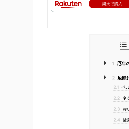
楽天で購入
1
厄年
2
厄除
2.1
ベ
2.2
ネ
2.3
赤
2.4
健