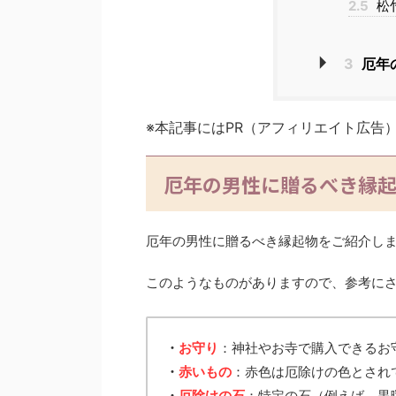
2.5
松
3
厄年
※本記事にはPR（アフィリエイト広告
厄年の男性に贈るべき縁
厄年の男性に贈るべき縁起物をご紹介し
このようなものがありますので、参考に
・
お守り
：神社やお寺で購入できるお
・
赤いもの
：赤色は厄除けの色とされ
・
厄除けの石
：特定の石（例えば、黒