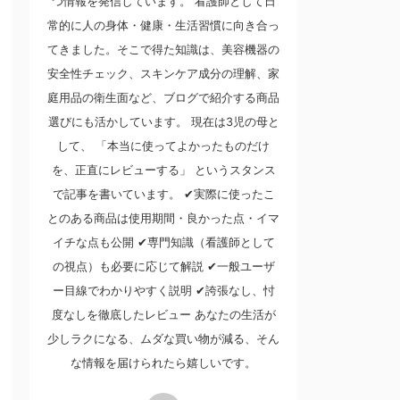
つ情報を発信しています。 看護師として日
常的に人の身体・健康・生活習慣に向き合っ
てきました。そこで得た知識は、美容機器の
安全性チェック、スキンケア成分の理解、家
庭用品の衛生面など、ブログで紹介する商品
選びにも活かしています。 現在は3児の母と
して、 「本当に使ってよかったものだけ
を、正直にレビューする」 というスタンス
で記事を書いています。 ✔実際に使ったこ
とのある商品は使用期間・良かった点・イマ
イチな点も公開 ✔専門知識（看護師として
の視点）も必要に応じて解説 ✔一般ユーザ
ー目線でわかりやすく説明 ✔誇張なし、忖
度なしを徹底したレビュー あなたの生活が
少しラクになる、ムダな買い物が減る、そん
な情報を届けられたら嬉しいです。