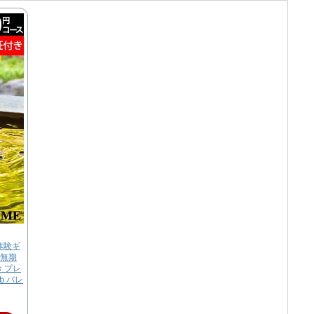
体験ギ
泉 無期
希 プレ
b バレ