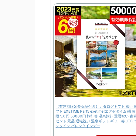
【有効期限延長保証付き】カタログギフト 旅行 
フト EXETIME Part5 exetime(エグゼタイム)温
限 5万円 50000円 旅行券 温泉旅行 還暦祝い 古
ゼント 景品 退職祝い 温泉ギフト ギフト券 JTB jt
ンタイン バレンタインデー