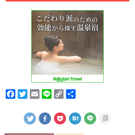
F
T
E
Li
C
共
a
w
m
n
o
有
c
itt
ai
e
p
e
er
l
y
b
Li