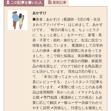
この記事を書いた人
最新記事
o
n
o
k
あかすけ
k
■著者：あかすけ（看護師・3児の母・生活
まわりアドバイザー） はじめまして、あかす
けです。 「毎日の暮らしを、ちょっとラク
に、ちょっと楽しく」をテーマに、家電・美
容・子育て・節約・旅行など、生活に役立つ
情報を発信しています。 看護師として日常的
に人の身体・健康・生活習慣に向き合ってき
ました。そこで得た知識は、美容機器の安全
性チェック、スキンケア成分の理解、家庭用
品の衛生面など、ブログで紹介する商品選び
にも活かしています。 現在は3児の母とし
て、 「本当に使ってよかったものだけを、正
直にレビューする」 というスタンスで記事を
書いています。 ✔実際に使ったことのある商
品は使用期間・良かった点・イマイチな点も
公開 ✔専門知識（看護師としての視点）も必
要に応じて解説 ✔一般ユーザー目線でわかり
やすく説明 ✔誇張なし、忖度なしを徹底した