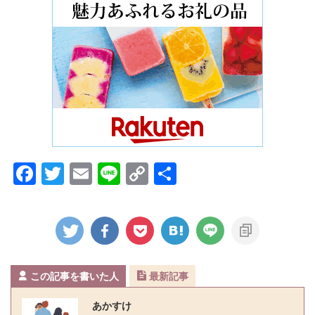
F
T
E
Li
C
共
a
w
m
n
o
有
c
itt
ai
e
p
e
er
l
y
b
Li
この記事を書いた人
最新記事
o
n
o
k
あかすけ