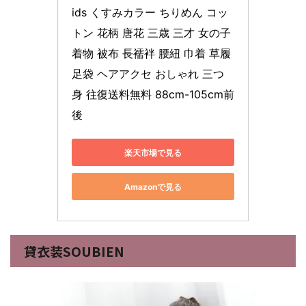
ids くすみカラー ちりめん コッ
トン 花柄 唐花 三歳 三才 女の子 
着物 被布 長襦袢 腰紐 巾着 草履 
足袋 ヘアアクセ おしゃれ 三つ
身 往復送料無料 88cm-105cm前
後
楽天市場で見る
Amazonで見る
貸衣装SOUBIEN