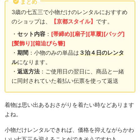
まとめ
3歳の七五三で小物だけのレンタルにおすすめ
のショップは、
【京都スタイル】
です。
・
セット内容
：
[帯締め][扇子][草履][バッグ]
[髪飾り][箱迫びら簪]
・
期間
：小物のみの単品は
３泊４日のレンタ
ル
になります。
・
返送方法
：ご使用日の翌日に、商品と一緒
に同封されていた着払い伝票を使って返送
着物は思い出あるおさがりを着たい時などあります
よね。
小物だけレンタルできれば、価格を抑えながらかわ
いい七五三を迎えることができそうですね♪