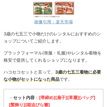
画像引用：楽天市場
3歳の七五三で小物だけのレンタルにおすすめのシ
ョップについてご紹介します。
ブラックフォーマル(喪服・礼服)やレンタル着物を
格安で提供してくれるショップになります。
ハコセコセットと言って、
3歳の七五三着物に必要
な小物がセットになった商品
です。
・
セット内容
：
[帯締め][扇子][草履][バッグ]
[髪飾り][箱迫びら簪]