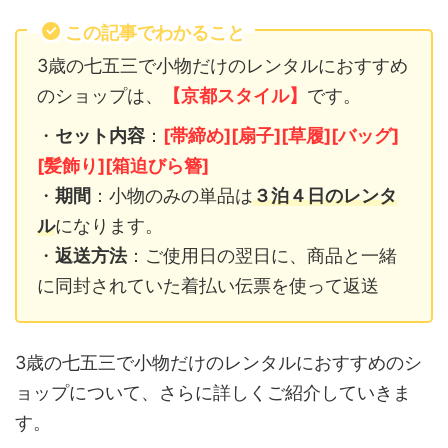
この記事でわかること
3歳の七五三で小物だけのレンタルにおすすめ
のショップは、
【京都スタイル】
です。
・
セット内容
：
[帯締め][扇子][草履][バッグ]
[髪飾り][箱迫びら簪]
・
期間
：小物のみの単品は
３泊４日のレンタ
ル
になります。
・
返送方法
：ご使用日の翌日に、商品と一緒
に同封されていた着払い伝票を使って返送
3歳の七五三で小物だけのレンタルにおすすめのシ
ョップについて、さらに詳しくご紹介していきま
す。