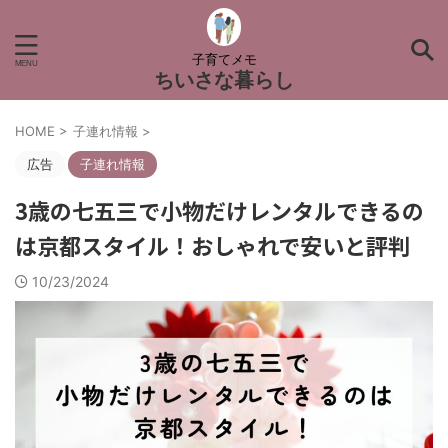
子育てメモ
ちいさな暮らし
HOME
>
子連れ情報
>
広告
子連れ情報
3歳の七五三で小物だけレンタルできるの
は京都スタイル！おしゃれで安いと評判
10/23/2024