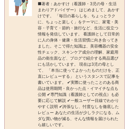
k
■著者：あかすけ（看護師・3児の母・生活
まわりアドバイザー） はじめまして、あかす
けです。 「毎日の暮らしを、ちょっとラク
に、ちょっと楽しく」をテーマに、家電・美
容・子育て・節約・旅行など、生活に役立つ
情報を発信しています。 看護師として日常的
に人の身体・健康・生活習慣に向き合ってき
ました。そこで得た知識は、美容機器の安全
性チェック、スキンケア成分の理解、家庭用
品の衛生面など、ブログで紹介する商品選び
にも活かしています。 現在は3児の母とし
て、 「本当に使ってよかったものだけを、正
直にレビューする」 というスタンスで記事を
書いています。 ✔実際に使ったことのある商
品は使用期間・良かった点・イマイチな点も
公開 ✔専門知識（看護師としての視点）も必
要に応じて解説 ✔一般ユーザー目線でわかり
やすく説明 ✔誇張なし、忖度なしを徹底した
レビュー あなたの生活が少しラクになる、ム
ダな買い物が減る、そんな情報を届けられた
ら嬉しいです。